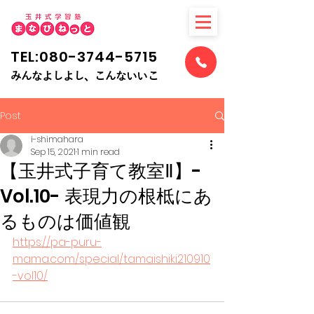
TEL:080-3744-5715
​みんなよしよし、こんないいこ
Post
i-shimahara
Sep 15, 2021
1 min read
【玉井式子育て教室Ⅱ】-
Vol.10- 表現力の根柢にあ
るものは価値観
https://pa-puru-
mama.com/special/tamaishiki210910
-vol10/