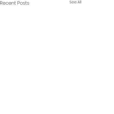
See All
Recent Posts
おめでとう！②
おめでとう！①
中学校の卒業式も終わりまし
小学校の卒業式が
Comments
た。 15の春、ドキドキの合格
た。 まなびねっ
発表。 まなびねっと１期生
ら通っていた子や