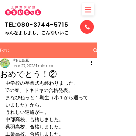
TEL:080-3744-5715
​みんなよしよし、こんないいこ
Post
郁代 島原
Mar 27, 2023
1 min read
おめでとう！②
中学校の卒業式も終わりました。
15の春、ドキドキの合格発表。
まなびねっと１期生（小１から通って
いました）から、
うれしい連絡が～。
中部高校、合格しました。
呉羽高校、合格しました。
工業高校、合格しました。